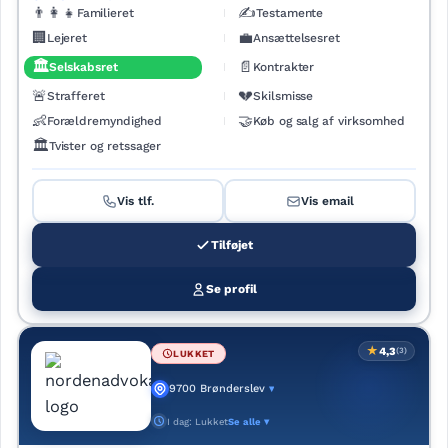
👨‍👩‍👧
✍️
Familieret
Testamente
🏢
💼
Lejeret
Ansættelsesret
🏛️
📄
Selskabsret
Kontrakter
🚨
💔
Strafferet
Skilsmisse
👶
🤝
Forældremyndighed
Køb og salg af virksomhed
🏛️
Tvister og retssager
Vis tlf.
Vis email
Tilføjet
Se profil
★
4,3
(3)
LUKKET
9700 Brønderslev
▾
I dag: Lukket
Se alle ▾