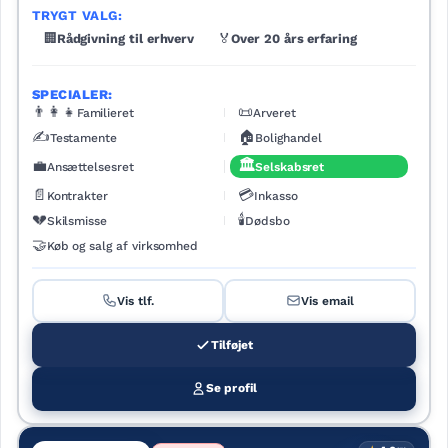
TRYGT VALG:
🏢
Rådgivning til erhverv
🏅
Over 20 års erfaring
SPECIALER:
👨‍👩‍👧
📜
Familieret
Arveret
✍️
🏠
Testamente
Bolighandel
💼
🏛️
Ansættelsesret
Selskabsret
📄
💳
Kontrakter
Inkasso
💔
🕯️
Skilsmisse
Dødsbo
🤝
Køb og salg af virksomhed
Vis tlf.
Vis email
Tilføjet
Se profil