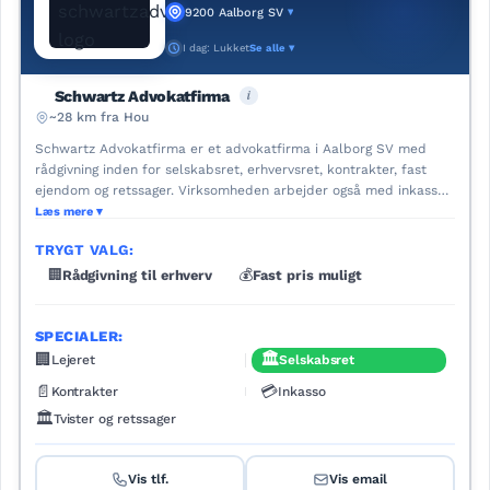
9200 Aalborg SV
▾
I dag: Lukket
Se alle ▾
i
Schwartz Advokatfirma
~28 km fra Hou
Schwartz Advokatfirma er et advokatfirma i Aalborg SV med
rådgivning inden for selskabsret, erhvervsret, kontrakter, fast
ejendom og retssager. Virksomheden arbejder også med inkasso,
sportsret, markedsføringsret samt varemærke og ophavsret.
Læs mere
Hjemmesiden oplyser, at klienter kan få fast pris inden sagen
TRYGT VALG:
opstartes, og at der også gives faste priser på retssager. Firmaet
har særlig erfaring med sportsret gennem Lasse Schwartz
🏢
Rådgivning til erhverv
💰
Fast pris muligt
Jørgensens tidligere karriere som professionel fodboldspiller.
SPECIALER:
🏢
🏛️
Lejeret
Selskabsret
📄
💳
Kontrakter
Inkasso
🏛️
Tvister og retssager
Vis tlf.
Vis email