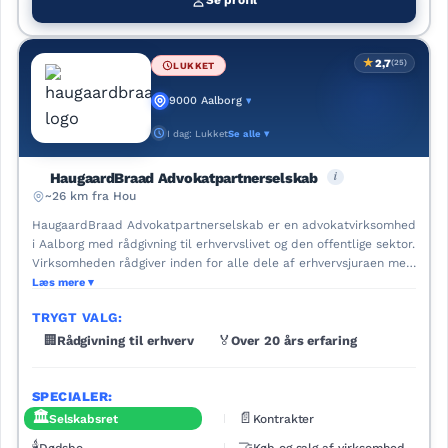
Se profil
★
2,7
(25)
LUKKET
9000 Aalborg
▾
I dag: Lukket
Se alle ▾
i
HaugaardBraad Advokatpartnerselskab
~26 km fra Hou
HaugaardBraad Advokatpartnerselskab er en advokatvirksomhed
i Aalborg med rådgivning til erhvervslivet og den offentlige sektor.
Virksomheden rådgiver inden for alle dele af erhvervsjuraen med
særlig vægt på fast ejendom, insolvens, landbrugsret, erhvervsret
Læs mere
og offentlig ret. Hjemmesiden beskriver også
TRYGT VALG:
ejendomsadministration, ejendomstransaktioner, kontraktret,
selskabsret, virksomhedsoverdragelse, retssager og plan og
🏢
Rådgivning til erhverv
🏅
Over 20 års erfaring
miljøret. Den er optaget i The Legal 500 og arbejder med
specialiserede teams.
SPECIALER:
🏛️
📄
Selskabsret
Kontrakter
🕯️
🤝
Dødsbo
Køb og salg af virksomhed