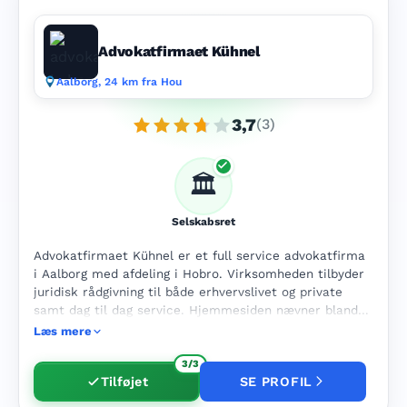
Advokatfirmaet Kühnel
Aalborg, 24 km fra Hou
3,7
(3)
🏛️
Selskabsret
Advokatfirmaet Kühnel er et full service advokatfirma
i Aalborg med afdeling i Hobro. Virksomheden tilbyder
juridisk rådgivning til både erhvervslivet og private
samt dag til dag service. Hjemmesiden nævner blandt
andet dødsboer, familierådgivning, ansættelsesret, fast
Læs mere
ejendom, generationsskifte, virksomhedsoverdragelse,
inkasso, lejeret og tvister. Firmaet har også særskilte
3/3
Tilføjet
SE PROFIL
sider om bolighandel, testamenter, skilsmisse,
entreprise og erhvervslejeret.