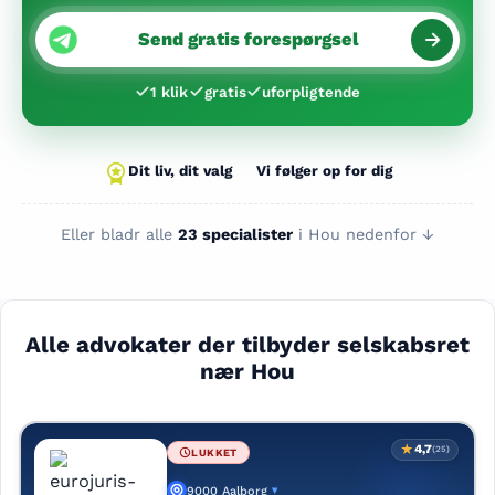
Send gratis forespørgsel
1 klik
gratis
uforpligtende
Dit liv, dit valg
Vi følger op for dig
Eller bladr alle
23 specialister
i Hou nedenfor ↓
Alle advokater der tilbyder selskabsret
nær Hou
★
4,7
(25)
LUKKET
9000 Aalborg
▾