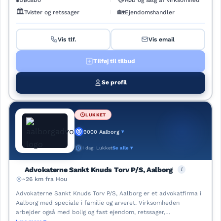
🏛️
🏡
Tvister og retssager
Ejendomshandler
Vis tlf.
Vis email
Tilføj til tilbud
Se profil
LUKKET
9000 Aalborg
▾
I dag: Lukket
Se alle ▾
i
Advokaterne Sankt Knuds Torv P/S, Aalborg
~26 km fra Hou
Advokaterne Sankt Knuds Torv P/S, Aalborg er et advokatfirma i
Aalborg med speciale i familie og arveret. Virksomheden
arbejder også med bolig og fast ejendom, retssager,