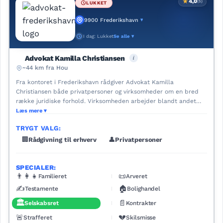
★
4,0
(5)
LUKKET
9900 Frederikshavn
▾
I dag: Lukket
Se alle ▾
i
Advokat Kamilla Christiansen
~44 km fra Hou
Fra kontoret i Frederikshavn rådgiver Advokat Kamilla
Christiansen både privatpersoner og virksomheder om en bred
række juridiske forhold. Virksomheden arbejder blandt andet
med skilsmisse, barnets bopæl og samvær, testamenter,
Læs mere
dødsboer samt køb og salg af fast ejendom. Erhvervskunder kan
TRYGT VALG:
få juridisk sparring om selskabsstiftelse, kontrakter og
virksomhedsoverdragelser, mens klienter i straffesager kan få
🏢
Rådgivning til erhverv
👤
Privatpersoner
bistand som forsvarsadvokat.
SPECIALER:
👨‍👩‍👧
📜
Familieret
Arveret
✍️
🏠
Testamente
Bolighandel
🏛️
📄
Selskabsret
Kontrakter
🚨
💔
Strafferet
Skilsmisse