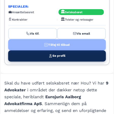
SPECIALER:
💼
🏛️
Ansættelsesret
Selskabsret
📄
🏛️
Kontrakter
Tvister og retssager
Vis tlf.
Vis email
Tilføj til tilbud
Se profil
Skal du have udført selskabsret nær Hou? Vi har
9
Advokater
i området der dækker netop dette
speciale, heriblandt
Eurojuris Aalborg
Advokatfirma ApS
. Sammenlign dem på
anmeldelser og erfaring, og send en uforpligtende