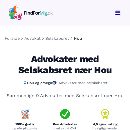
Gå
til
indholdet
Forside
Advokat
Selskabsret
Hou
Advokater med
Selskabsret nær Hou
Hou og omegn
9
Advokater med selskabsret
Sammenlign 9 Advokater med Selskabsret nær Hou
100% gratis
Kun Advokater
4,0 i gns. rating
og uforpligtende
med aktivt CVR
fra rigtige kunder