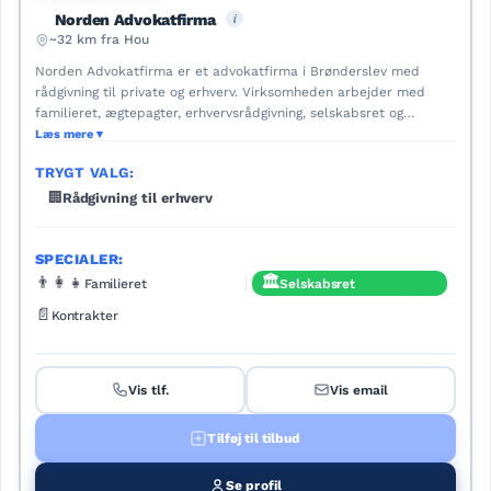
i
Norden Advokatfirma
~32 km fra Hou
Norden Advokatfirma er et advokatfirma i Brønderslev med
rådgivning til private og erhverv. Virksomheden arbejder med
familieret, ægtepagter, erhvervsrådgivning, selskabsret og
landbrugsrelaterede sager. Hjemmesiden beskriver også
Læs mere
rådgivning om minkerstatning, miljø og natur, forpagtning,
TRYGT VALG:
landbrugshandler og køb og salg af landbrugsejendomme. Den
har kontorer flere steder i Nordjylland.
🏢
Rådgivning til erhverv
SPECIALER:
👨‍👩‍👧
🏛️
Familieret
Selskabsret
📄
Kontrakter
Vis tlf.
Vis email
Tilføj til tilbud
Se profil