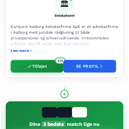
🏛️
Selskabsret
Eurojuris Aalborg Advokatfirma ApS er et advokatfirma
i Aalborg med juridisk rådgivning til både
privatpersoner og erhvervsdrivende. Virksomheden
arbejder blandt andet med fast ejendom,
entrepriseret, erhvervsret, strafferet, selskabsret og
Læs mere
rekonstruktion. Hjemmesiden nævner også familie og
børnesager, udlændingeret og personskadeerstatning.
3/3
Tilføjet
SE PROFIL
Firmaet har afdelinger i Aalborg og Frederikshavn.
Dine
3 bedste
match lige nu