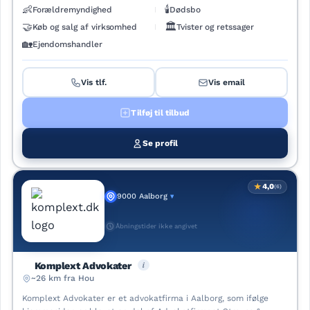
👶
🕯️
Forældremyndighed
Dødsbo
🤝
🏛️
Køb og salg af virksomhed
Tvister og retssager
🏡
Ejendomshandler
Vis tlf.
Vis email
Tilføj til tilbud
Se profil
★
4,0
(6)
9000 Aalborg
▾
Åbningstider ikke angivet
i
Komplext Advokater
~26 km fra Hou
Komplext Advokater er et advokatfirma i Aalborg, som ifølge