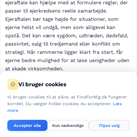
ejeraftale kan hjælpe med at formulere regler, der
passer til ejerkredsens reelle samarbejde.
Ejeraftalen bør tage højde for situationer, som
ejerne helst vil undgå, men som alligevel kan
opstå. Det kan være sygdom, udtræden, dødsfald,
passivitet, salg til tredjemand eller konflikt om
strategi. Når rammerne ligger klart fra start, får
ejerne bedre mulighed for at løse uenigheder uden
at skade virksomheden.
🍪
Vi bruger cookies
Selskabsret ved investering og vækst
Vi bruger cookies til at sikre, at FindForMig.dk fungerer
Når en virksomhed får nye investorer, ændrer
korrekt. Du vælger hvilke cookies du accepterer.
Læs
ejerkredsen sig. Det kræver ofte ændringer i
mere
vedtægter, ejeraftale, kapitalforhold og
beslutningsregler. En advokat kan hjælpe med at
Accepter alle
Kun nødvendige
Tilpas valg
3
af 3
Gratis tilbud
Send
afklare, hvilke rettigheder investoren skal have,