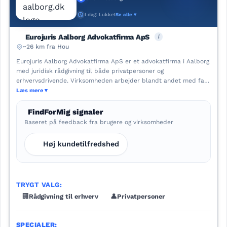
I dag: Lukket
Se alle ▾
i
Eurojuris Aalborg Advokatfirma ApS
~26 km fra Hou
Eurojuris Aalborg Advokatfirma ApS er et advokatfirma i Aalborg
med juridisk rådgivning til både privatpersoner og
erhvervsdrivende. Virksomheden arbejder blandt andet med fast
ejendom, entrepriseret, erhvervsret, strafferet, selskabsret og
Læs mere
rekonstruktion. Hjemmesiden nævner også familie og børnesager,
udlændingeret og personskadeerstatning. Firmaet har afdelinger i
FindForMig signaler
Aalborg og Frederikshavn.
Baseret på feedback fra brugere og virksomheder
Høj kundetilfredshed
TRYGT VALG:
🏢
Rådgivning til erhverv
👤
Privatpersoner
SPECIALER: