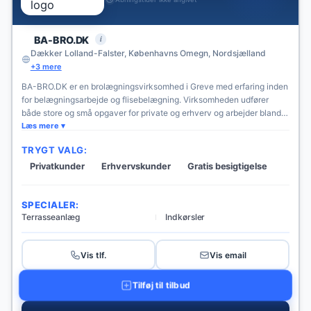
i
BA-BRO.DK
Dækker Lolland-Falster, Københavns Omegn, Nordsjælland
+3 mere
BA-BRO.DK er en brolægningsvirksomhed i Greve med erfaring inden
for belægningsarbejde og flisebelægning. Virksomheden udfører
både store og små opgaver for private og erhverv og arbejder blandt
andet med indkørsler, terrasser, stisystemer, trapper og mure. Firmaet
Læs mere
lægger vægt på holdbare løsninger, godt håndværk og åben dialog
TRYGT VALG:
gennem projektet.
Privatkunder
Erhvervskunder
Gratis besigtigelse
SPECIALER:
Terrasseanlæg
Indkørsler
Vis tlf.
Vis email
Tilføj til tilbud