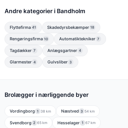
Andre kategorier i Bandholm
Flyttefirma
Skadedyrsbekæmper
41
18
Rengøringsfirma
Automatiktekniker
10
7
Tagdækker
Anlægsgartner
7
4
Glarmester
Gulvsliber
4
3
Brolægger i nærliggende byer
Vordingborg
Næstved
1
38 km
3
54 km
Svendborg
Hesselager
2
65 km
1
67 km