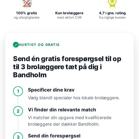
100% gratis
Kun brolæggere
4,7 i gns. rating
og uforpligtende
med aktivt CVR
fra rigtige kunder
HURTIGT OG GRATIS
Send én gratis forespørgsel til op
til 3 brolæggere tæt på dig i
Bandholm
Specificer dine krav
1
Vælg blandt specialer hos lokale brolæggere.
Vi finder din relevante match
2
Vi matcher din opgave med kvalificerede
brolæggere der dækker Bandholm.
Send din forespørgsel
3