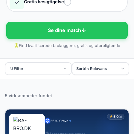
✓
Gratis besigtigelse
Se dine match
Find kvalificerede brolæggere, gratis og uforpligtende
Filter
Verificeret
Med anmeldelser
Tilbud
5 virksomheder fundet
★
5,0
(5)
2670 Greve
▾
Åbningstider ikke angivet