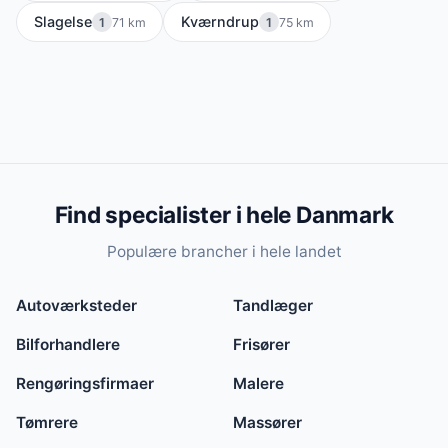
Slagelse
Kværndrup
1
71 km
1
75 km
Find specialister i hele Danmark
Populære brancher i hele landet
Autoværksteder
Tandlæger
Bilforhandlere
Frisører
Rengøringsfirmaer
Malere
Tømrere
Massører