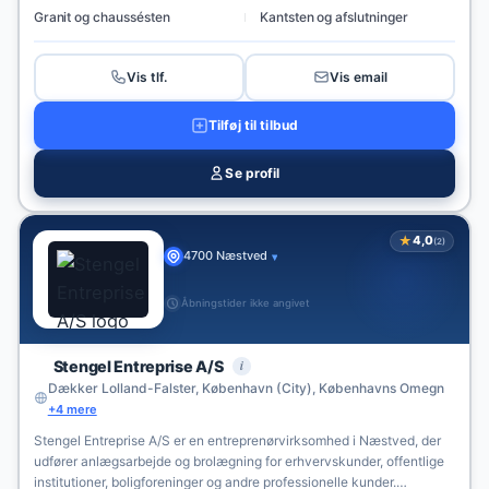
Granit og chaussésten
Kantsten og afslutninger
Vis tlf.
Vis email
Tilføj til tilbud
Se profil
★
4,0
(2)
4700 Næstved
▾
Åbningstider ikke angivet
i
Stengel Entreprise A/S
Dækker Lolland-Falster, København (City), Københavns Omegn
+4 mere
Stengel Entreprise A/S er en entreprenørvirksomhed i Næstved, der
udfører anlægsarbejde og brolægning for erhvervskunder, offentlige
institutioner, boligforeninger og andre professionelle kunder.