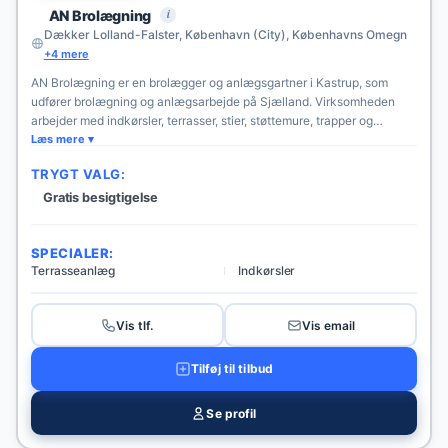
i
AN Brolægning
Dækker Lolland-Falster, København (City), Københavns Omegn
+4 mere
AN Brolægning er en brolægger og anlægsgartner i Kastrup, som
udfører brolægning og anlægsarbejde på Sjælland. Virksomheden
arbejder med indkørsler, terrasser, stier, støttemure, trapper og
haveanlæg. Firmaet oplyser, at det har mere end 15 års erfaring og
Læs mere
leverer uforpligtende tilbud med hurtig svartid.
TRYGT VALG:
Gratis besigtigelse
SPECIALER:
Terrasseanlæg
Indkørsler
Vis tlf.
Vis email
Tilføj til tilbud
Se profil