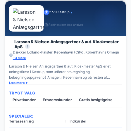
2770 Kastrup
▾
Åbningstider ikke angivet
Larsson & Nielsen Anlægsgartner & aut. Kloakmester
i
ApS
Dækker Lolland-Falster, København (City), Københavns Omegn
+3 mere
Larsson & Nielsen Anlægsgartner & aut. Kloakmester ApS er et
anlægsfirma i Kastrup, som udfører brolægning og
belægningsopgaver på Amager, i København og på resten af
Sjælland. Virksomheden arbejder for private, erhverv, det offentlige,
Læs mere
boligselskaber og grundejerforeninger. Firmaet udfører blandt andet
TRYGT VALG:
terrasser, indkørsler, gangarealer, trapper og parkeringspladser samt
renovering af eksisterende belægning.
Privatkunder
Erhvervskunder
Gratis besigtigelse
SPECIALER:
Terrasseanlæg
Indkørsler