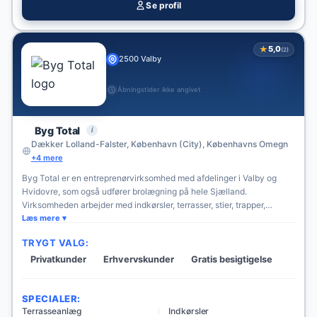
Se profil
★
5,0
(2)
2500 Valby
Åbningstider ikke angivet
i
Byg Total
Dækker Lolland-Falster, København (City), Københavns Omegn
+4 mere
Byg Total er en entreprenørvirksomhed med afdelinger i Valby og
Hvidovre, som også udfører brolægning på hele Sjælland.
Virksomheden arbejder med indkørsler, terrasser, stier, trapper,
kantafgrænsninger og støttemure i blandt andet betonsten, granit og
Læs mere
natursten. Firmaet oplyser, at det løser opgaver for både private og
TRYGT VALG:
erhverv og er medlem af Byg Garanti.
Privatkunder
Erhvervskunder
Gratis besigtigelse
SPECIALER:
Terrasseanlæg
Indkørsler