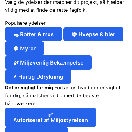
Vælg de ydelser der matcher dit projekt, så hjælper
vi dig med at finde de rette fagfolk.
Populære ydelser
🐀
Rotter & mus
🐝
Hvepse & bier
🐜
Myrer
🌿
Miljøvenlig Bekæmpelse
⚡
Hurtig Udrykning
Det er vigtigt for mig
Fortæl os hvad der er vigtigt
for dig, så matcher vi dig med de bedste
håndværkere.
✅
Autoriseret af Miljøstyrelsen