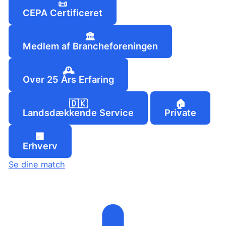
📜
CEPA Certificeret
🏛️
Medlem af Brancheforeningen
🕰️
Over 25 Års Erfaring
🇩🇰
🏠
Landsdækkende Service
Private
🏢
Erhverv
Se dine match