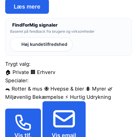
Læs mere
FindForMig signaler
Baseret på feedback fra brugere og virksomheder
Høj kundetilfredshed
Trygt valg:
🏠
Private
🏢
Erhverv
Specialer:
🐀
Rotter & mus
🐝
Hvepse & bier
🐜
Myrer
🌿
Miljøvenlig Bekæmpelse
⚡
Hurtig Udrykning
Vis tlf.
Vis email