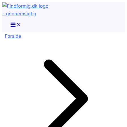
Gå
til
indholdet
Forside